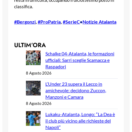
resta in difficoltà, occupando il diciottesimo posto in
classifica.
#Bergonzi
, 
#ProPatria
, 
#SerieC
Notizie Atalanta
•
ULTIM’ORA
Schalke 04-Atalanta, le formazioni
ufficiali: Sarri sceglie Scamacca e
Raspadori
8 Agosto 2026
L’Under 23 supera il Lecco in
amichevole: decidono Zuccon,
Manzoni e Camara
8 Agosto 2026
Lukaku-Atalanta, Longo: “La Dea è
il club più vicino alle richieste del
Napoli”