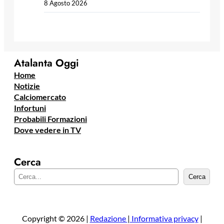
8 Agosto 2026
Atalanta Oggi
Home
Notizie
Calciomercato
Infortuni
Probabili Formazioni
Dove vedere in TV
Cerca
C
Cerca
e
r
c
a
Copyright © 2026 |
Redazione
|
Informativa privacy
|