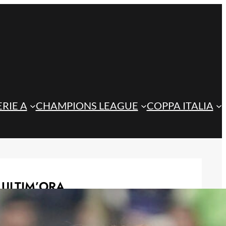
ERIE A
CHAMPIONS LEAGUE
COPPA ITALIA
ULTIM’ORA
Atalanta, guida al fantacalcio
2026/27: Ederson la certezza,