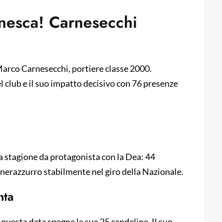
nesca! Carnesecchi
 Marco Carnesecchi, portiere classe 2000.
l club e il suo impatto decisivo con 76 presenze
a stagione da protagonista con la Dea: 44
 nerazzurro stabilmente nel giro della Nazionale.
nta
in questa data spegne le sue 25 candeline. Il suo