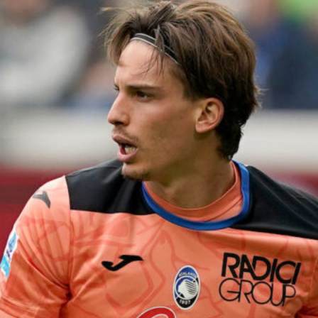
Scamacca o Krstovic?
8 Agosto 2026
Daniel Maldini al Cagliari, l’Atalanta
definisce la cessione in prestito con
obbligo condizionato
8 Agosto 2026
Doppietta di Koren, l’Atalanta U17
vola in finale al Memorial Seghedoni
7 Agosto 2026