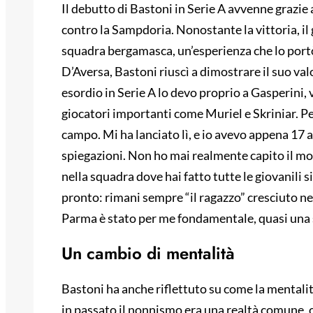
Il debutto di Bastoni in Serie A avvenne grazie
contro la Sampdoria. Nonostante la vittoria, il
squadra bergamasca, un’esperienza che lo portò a
D’Aversa, Bastoni riuscì a dimostrare il suo valo
esordio in Serie A lo devo proprio a Gasperini
giocatori importanti come Muriel e Skriniar. Per
campo. Mi ha lanciato lì, e io avevo appena 17
spiegazioni. Non ho mai realmente capito il mo
nella squadra dove hai fatto tutte le giovanili s
pronto: rimani sempre “il ragazzo” cresciuto ne
Parma è stato per me fondamentale, quasi una 
Un cambio di mentalità
Bastoni ha anche riflettuto su come la mentalit
in passato il nonnismo era una realtà comune, og