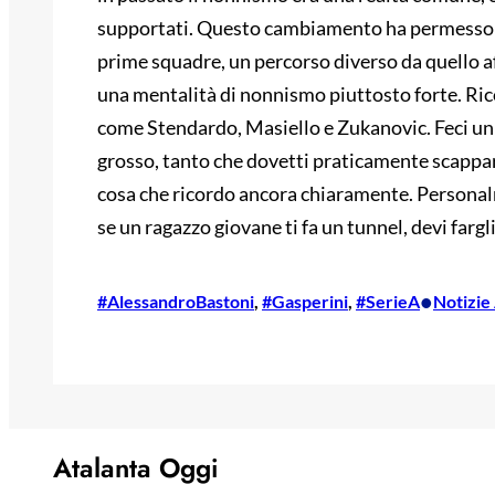
supportati. Questo cambiamento ha permesso a 
prime squadre, un percorso diverso da quello a
una mentalità di nonnismo piuttosto forte. Ric
come Stendardo, Masiello e Zukanovic. Feci un 
grosso, tanto che dovetti praticamente scappar
cosa che ricordo ancora chiaramente. Persona
se un ragazzo giovane ti fa un tunnel, devi farg
•
#AlessandroBastoni
, 
#Gasperini
, 
#SerieA
Notizie
Atalanta Oggi