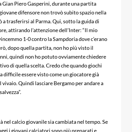
 a Gian Piero Gasperini, durante una partita
 giovane difensore non trovò subito spazio nella
 trasferirsi al Parma. Qui, sotto la guida di
re, attirando l’attenzione dell’Inter: “Il mio
, vincemmo 1-0 contro la Sampdoria dove c’erano
ò, dopo quella partita, non ho più visto il
 anni, quindi non ho potuto ovviamente chiedere
tivo di quella scelta. Credo che quando giochi
ia difficile essere visto come un giocatore già
l vivaio. Quindi lasciare Bergamo per andare a
salvezza”.
à nel calcio giovanile sia cambiata nel tempo. Se
gi i giovani calciatori sono più preparati e