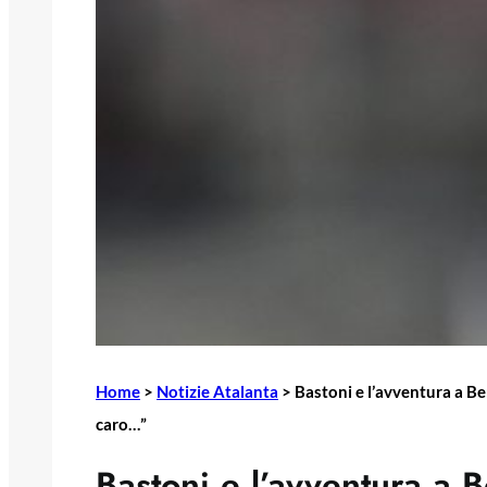
Home
>
Notizie Atalanta
>
Bastoni e l’avventura a B
caro…”
Bastoni e l’avventura a 