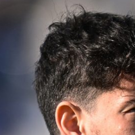
6 Agosto 2026
Atalanta, spunta un nome nuovo per
l’attacco: nel mirino c’è Assane Diao
del Como
6 Agosto 2026
L’ex Atalanta Koopmeiners nel
mirino del Napoli: la Juventus fissa
la valutazione
6 Agosto 2026