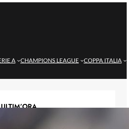
ERIE A
CHAMPIONS LEAGUE
COPPA ITALIA
ULTIM’ORA
Jashari, l’agente frena sull’Atalanta:
“Ha le qualità per il Milan”