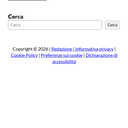
Cerca
C
Cerca
e
r
c
a
Copyright © 2026 |
Redazione
|
Informativa privacy
|
Cookie Policy
|
Preferenze sui cookie
|
Dichiarazione di
accessibilità