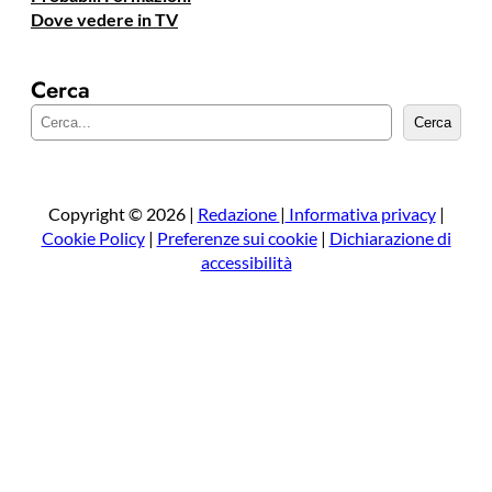
Dove vedere in TV
Cerca
C
Cerca
e
r
c
a
Copyright © 2026 |
Redazione
|
Informativa privacy
|
Cookie Policy
|
Preferenze sui cookie
|
Dichiarazione di
accessibilità