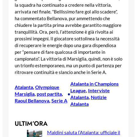
la squadra ha continuato a credere nella vittoria,
arrivata nel finale. “Bellissimo fare gol allo scadere”,
ha commentato Bellanova, pur ammettendo che
chiudere la partita prima avrebbe garantito maggiore
tranquillità. Ora, però, l’attenzione è già rivolta ai
prossimi impegni. Il giocatore sottolinea la necessità
di recuperare le energie dopo una gara dispendiosa
per “pensare di fare qualcosa di importante in
campionato”. La vittoria di Marsiglia, quindi, non è solo
un trionfo estemporaneo, ma un punto di partenza per
ritrovare continuità e slancio anche in Serie A.
Atalanta in Champions
Atalanta
, 
Olympique
League
, 
Interviste
Marsiglia
, 
post partita
, 
•
Atalanta
, 
Notizie
Raoul Bellanova
, 
Serie A
Atalanta
ULTIM’ORA
Maldini saluta l’Atalanta: ufficiale il