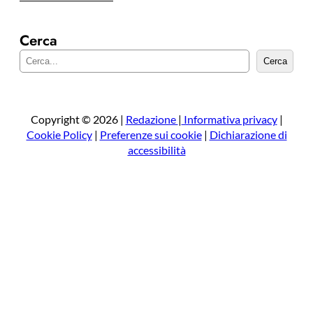
Cerca
C
Cerca
e
r
c
a
Copyright © 2026 |
Redazione
|
Informativa privacy
|
Cookie Policy
|
Preferenze sui cookie
|
Dichiarazione di
accessibilità