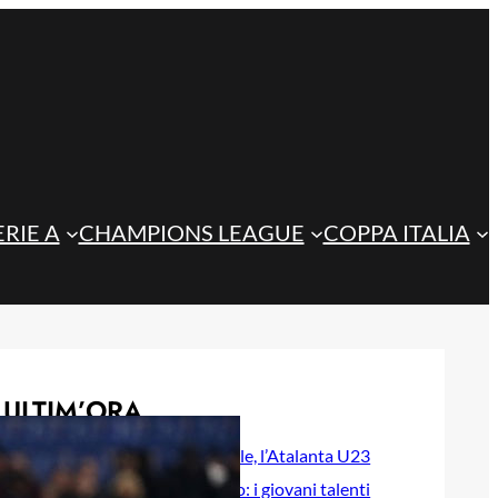
ERIE A
CHAMPIONS LEAGUE
COPPA ITALIA
ULTIM’ORA
Steffanoni e Idele, l’Atalanta U23
prepara il futuro: i giovani talenti