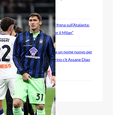
pronti al grande salto
6 Agosto 2026
Jashari, l’agente frena sull’Atalanta:
“Ha le qualità per il Milan”
6 Agosto 2026
Atalanta, spunta un nome nuovo per
l’attacco: nel mirino c’è Assane Diao
del Como
6 Agosto 2026