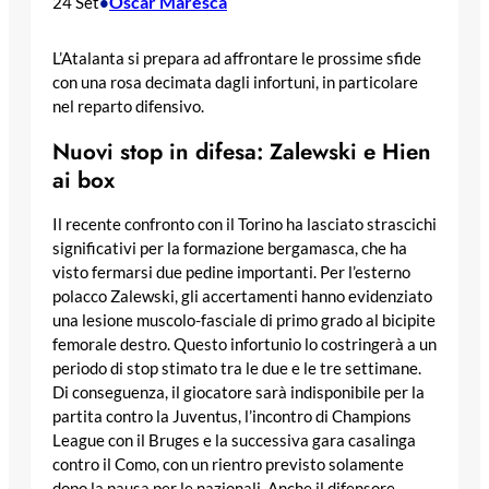
Oscar Maresca
24 Set
•
L’Atalanta si prepara ad affrontare le prossime sfide
con una rosa decimata dagli infortuni, in particolare
nel reparto difensivo.
Nuovi stop in difesa: Zalewski e Hien
ai box
Il recente confronto con il Torino ha lasciato strascichi
significativi per la formazione bergamasca, che ha
visto fermarsi due pedine importanti. Per l’esterno
polacco Zalewski, gli accertamenti hanno evidenziato
una lesione muscolo-fasciale di primo grado al bicipite
femorale destro. Questo infortunio lo costringerà a un
periodo di stop stimato tra le due e le tre settimane.
Di conseguenza, il giocatore sarà indisponibile per la
partita contro la Juventus, l’incontro di Champions
League con il Bruges e la successiva gara casalinga
contro il Como, con un rientro previsto solamente
dopo la pausa per le nazionali. Anche il difensore