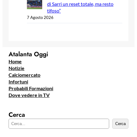
di Sarri un reset totale, ma resto
tifoso”
7 Agosto 2026
Atalanta Oggi
Home
Notizie
Calciomercato
Infortuni
Probabili Formazioni
Dove vedere in TV
Cerca
C
Cerca
e
r