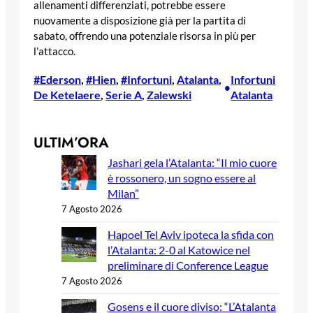
allenamenti differenziati, potrebbe essere
nuovamente a disposizione già per la partita di
sabato, offrendo una potenziale risorsa in più per
l’attacco.
#Ederson
, 
#Hien
, 
#Infortuni
, 
Atalanta
, 
Infortuni
•
De Ketelaere
, 
Serie A
, 
Zalewski
Atalanta
ULTIM’ORA
Jashari gela l’Atalanta: “Il mio cuore
è rossonero, un sogno essere al
Milan”
7 Agosto 2026
Hapoel Tel Aviv ipoteca la sfida con
l’Atalanta: 2-0 al Katowice nel
preliminare di Conference League
7 Agosto 2026
Gosens e il cuore diviso: “L’Atalanta