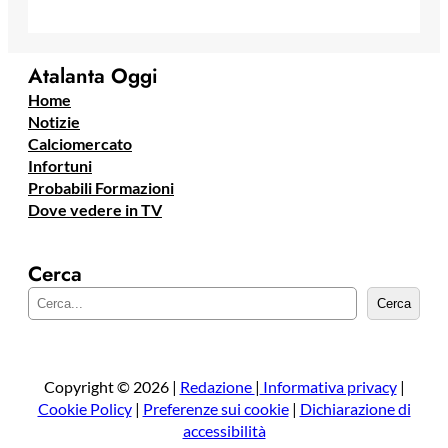
Atalanta Oggi
Home
Notizie
Calciomercato
Infortuni
Probabili Formazioni
Dove vedere in TV
Cerca
C
Cerca
e
r
c
a
Copyright © 2026 |
Redazione
|
Informativa privacy
|
Cookie Policy
|
Preferenze sui cookie
|
Dichiarazione di
accessibilità