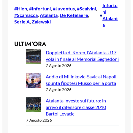
Infortu
#Hien
, 
#Infortuni
, 
#Juventus
, 
#Scalvini
, 
ni
#Scamacca
, 
Atalanta
, 
De Ketelaere
, 
•
Atalant
Serie A
, 
Zalewski
a
ULTIM’ORA
Doppietta di Koren, l’Atalanta U17
vola in finale al Memorial Seghedoni
7 Agosto 2026
Addio di Milinkovic-Savic al Napoli,
spunta l’ipotesi Musso per la porta
7 Agosto 2026
Atalanta investe sul futuro: in
arrivo il difensore classe 2010
Bartol Levacic
7 Agosto 2026