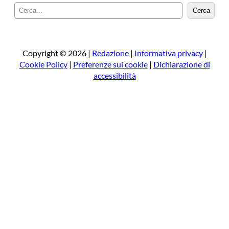
C
Cerca
e
r
c
a
Copyright © 2026 |
Redazione
|
Informativa privacy
|
Cookie Policy
|
Preferenze sui cookie
|
Dichiarazione di
accessibilità