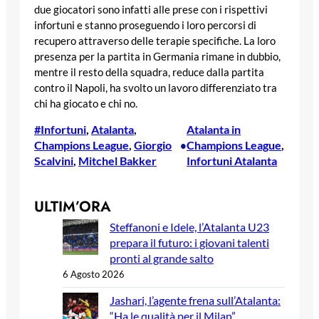
due giocatori sono infatti alle prese con i rispettivi
infortuni e stanno proseguendo i loro percorsi di
recupero attraverso delle terapie specifiche. La loro
presenza per la partita in Germania rimane in dubbio,
mentre il resto della squadra, reduce dalla partita
contro il Napoli, ha svolto un lavoro differenziato tra
chi ha giocato e chi no.
#Infortuni
, 
Atalanta
, 
Atalanta in
Champions League
, 
Giorgio
Champions League
, 
•
Scalvini
, 
Mitchel Bakker
Infortuni Atalanta
ULTIM’ORA
Steffanoni e Idele, l’Atalanta U23
prepara il futuro: i giovani talenti
pronti al grande salto
6 Agosto 2026
Jashari, l’agente frena sull’Atalanta:
“Ha le qualità per il Milan”