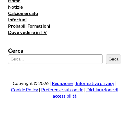
Home
Notizie
Calciomercato
Infortuni
Probabili Formazioni
Dove vedere in TV
Cerca
C
Cerca
e
r
c
a
Copyright © 2026 |
Redazione
|
Informativa privacy
|
Cookie Policy
|
Preferenze sui cookie
|
Dichiarazione di
accessibilità