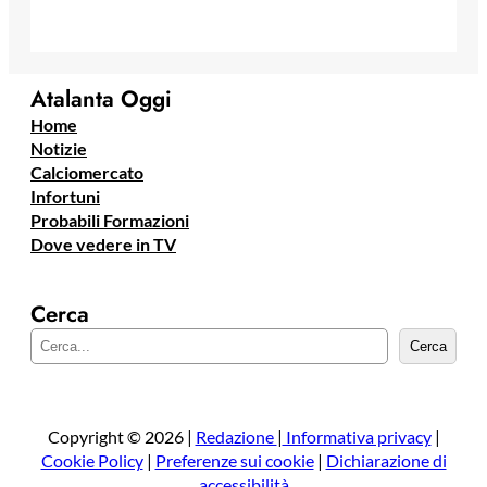
Atalanta Oggi
Home
Notizie
Calciomercato
Infortuni
Probabili Formazioni
Dove vedere in TV
Cerca
C
Cerca
e
r
c
a
Copyright © 2026 |
Redazione
|
Informativa privacy
|
Cookie Policy
|
Preferenze sui cookie
|
Dichiarazione di
accessibilità