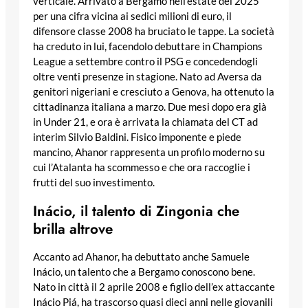
verticale. Arrivato a Bergamo nell’estate del 2025
per una cifra vicina ai sedici milioni di euro, il
difensore classe 2008 ha bruciato le tappe. La società
ha creduto in lui, facendolo debuttare in Champions
League a settembre contro il PSG e concedendogli
oltre venti presenze in stagione. Nato ad Aversa da
genitori nigeriani e cresciuto a Genova, ha ottenuto la
cittadinanza italiana a marzo. Due mesi dopo era già
in Under 21, e ora è arrivata la chiamata del CT ad
interim Silvio Baldini. Fisico imponente e piede
mancino, Ahanor rappresenta un profilo moderno su
cui l’Atalanta ha scommesso e che ora raccoglie i
frutti del suo investimento.
Inácio, il talento di Zingonia che
brilla altrove
Accanto ad Ahanor, ha debuttato anche Samuele
Inácio, un talento che a Bergamo conoscono bene.
Nato in città il 2 aprile 2008 e figlio dell’ex attaccante
Inácio Piá, ha trascorso quasi dieci anni nelle giovanili