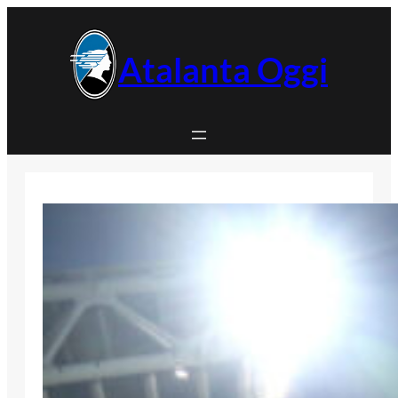
Vai
al
contenuto
Atalanta Oggi