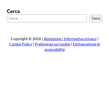
Cerca
C
Cerca
e
r
c
a
Copyright © 2026 |
Redazione
|
Informativa privacy
|
Cookie Policy
|
Preferenze sui cookie
|
Dichiarazione di
accessibilità