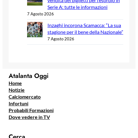
vendita dei biglietti per l’esordio in
Serie A: tutte le informazioni
7 Agosto 2026
Inzaghi incorona Scamacca: “La sua
stagione per il bene della Nazionale”
7 Agosto 2026
Atalanta Oggi
Home
Notizie
Calciomercato
Infortuni
Probabili Formazioni
Dove vedere in TV
Cerca