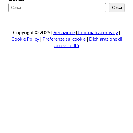
C
Cerca
e
r
c
a
Copyright © 2026 |
Redazione
|
Informativa privacy
|
Cookie Policy
|
Preferenze sui cookie
|
Dichiarazione di
accessibilità