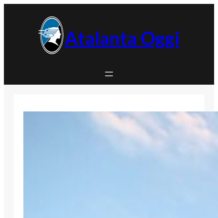
Vai
al
contenuto
Atalanta Oggi