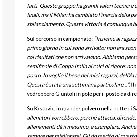
fatti. Questo gruppo ha grandi valori tecnici e 
finali, ma il Milan ha cambiato l’inerzia della pa
sbilanciamento. Questa vittoria è comunque bel
Sul percorso in campionato:
“Insieme ai ragazzi
primo giorno in cui sono arrivato: non era sco
coi risultati che non arrivavano. Abbiamo perso
semifinale di Coppa Italia ai calci di rigore: non
posto. Io voglio il bene dei miei ragazzi, dell’A
Questa è stata una settimana particolare…”.
Il 
vedrebbero Giuntoli in pole per il posto da dire
Su Krstovic, in grande spolvero nella notte di Sa
allenatori vorrebbero, perché attacca, difende, 
allenamenti dà il massimo, è esemplare. Anche se
sempre per migliorarsi. Gli do merito di quest