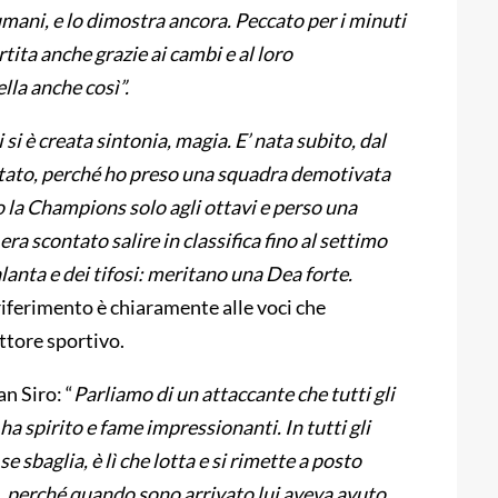
umani, e lo dimostra ancora. Peccato per i minuti
rtita anche grazie ai cambi e al loro
la anche così”.
 si è creata sintonia, magia. E’ nata subito, dal
ntato, perché ho preso una squadra demotivata
 la Champions solo agli ottavi e perso una
 era scontato salire in classifica fino al settimo
talanta e dei tifosi: meritano una Dea forte.
riferimento è chiaramente alle voci che
ttore sportivo.
n Siro: “
Parliamo di un attaccante che tutti gli
ha spirito e fame impressionanti. In tutti gli
 sbaglia, è lì che lotta e si rimette a posto
o, perché quando sono arrivato lui aveva avuto