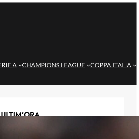
ERIE A
CHAMPIONS LEAGUE
COPPA ITALIA
ULTIM’ORA
Atalanta, spunta un nome nuovo per
l’attacco: nel mirino c’è Assane Diao