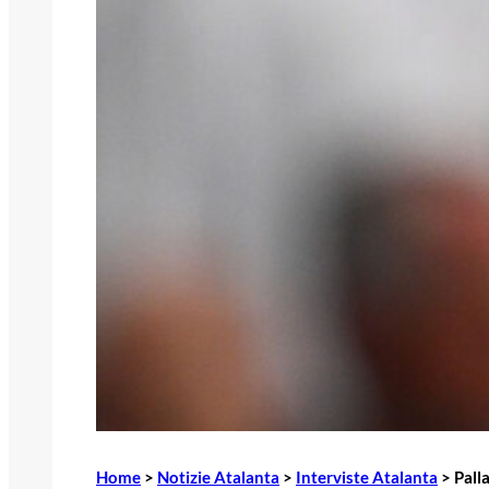
Home
>
Notizie Atalanta
>
Interviste Atalanta
>
Pall