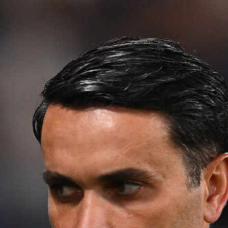
del Como
6 Agosto 2026
L’ex Atalanta Koopmeiners nel
mirino del Napoli: la Juventus fissa
la valutazione
6 Agosto 2026
Sarri indica la via per la difesa:
l’Atalanta valuta il colpo Romagnoli
6 Agosto 2026