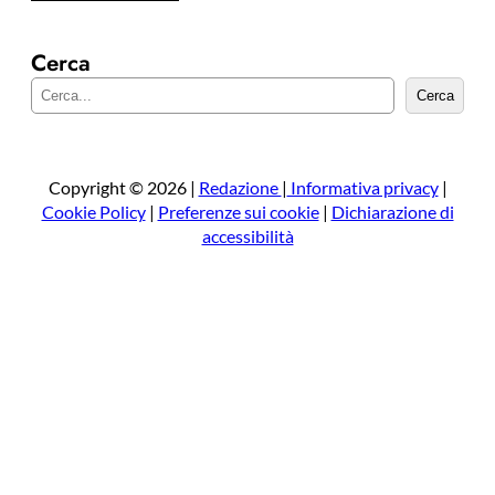
Cerca
C
Cerca
e
r
c
a
Copyright © 2026 |
Redazione
|
Informativa privacy
|
Cookie Policy
|
Preferenze sui cookie
|
Dichiarazione di
accessibilità