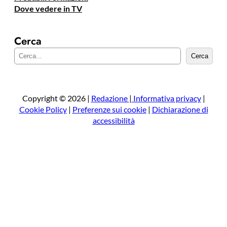
Dove vedere in TV
Cerca
C
Cerca
e
r
c
a
Copyright © 2026 |
Redazione
|
Informativa privacy
|
Cookie Policy
|
Preferenze sui cookie
|
Dichiarazione di
accessibilità