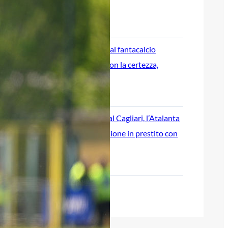
Napoli”
8 Agosto 2026
Atalanta, guida al fantacalcio
2026/27: Ederson la certezza,
Scamacca o Krstovic?
8 Agosto 2026
Daniel Maldini al Cagliari, l’Atalanta
definisce la cessione in prestito con
obbligo condizionato
8 Agosto 2026