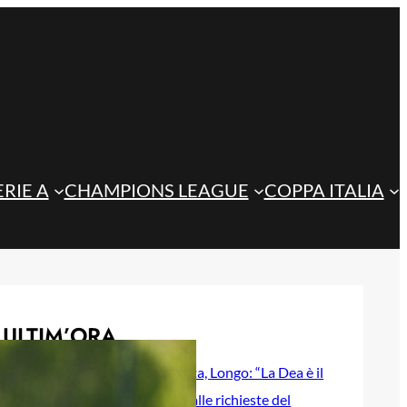
ERIE A
CHAMPIONS LEAGUE
COPPA ITALIA
ULTIM’ORA
Lukaku-Atalanta, Longo: “La Dea è il
club più vicino alle richieste del