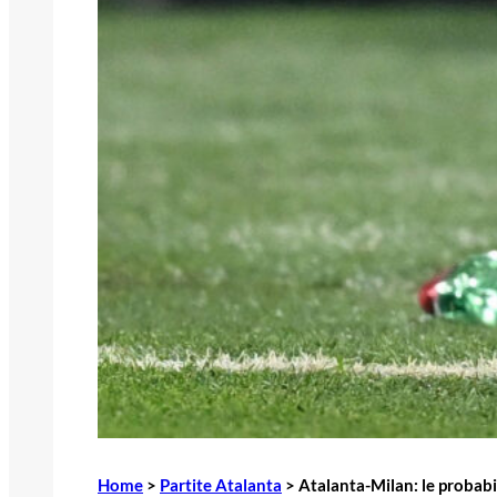
Home
>
Partite Atalanta
>
Atalanta-Milan: le probabi