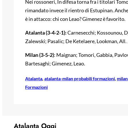
Nei rossoneri, In difesa torna fra i titolari To
rimandato invece il rientro di Estupinan. Anche pe
è in attacco: chi con Leao? Gimenez è favorito.
Atalanta (3-4-2-1):
Carnesecchi; Kossounou, Dj
Zalewski; Pasalic; De Ketelaere, Lookman, All
Milan (3-5-2)
: Maignan; Tomori, Gabbia, Pavlov
Bartesaghi; Gimenez, Leao.
Atalanta
, 
atalanta-milan probabili formazioni
, 
milan
Formazioni
Atalanta Oggi