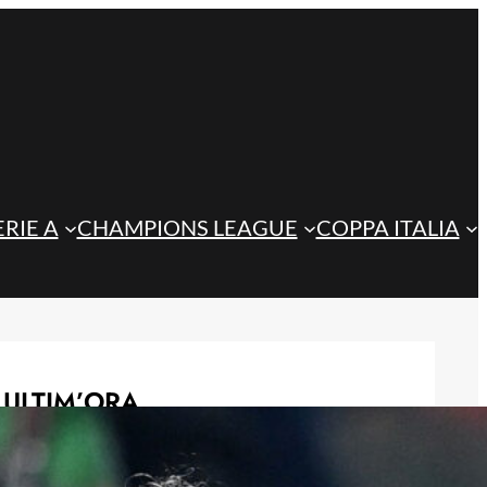
ERIE A
CHAMPIONS LEAGUE
COPPA ITALIA
ULTIM’ORA
Doppietta di Koren, l’Atalanta U17
vola in finale al Memorial Seghedoni