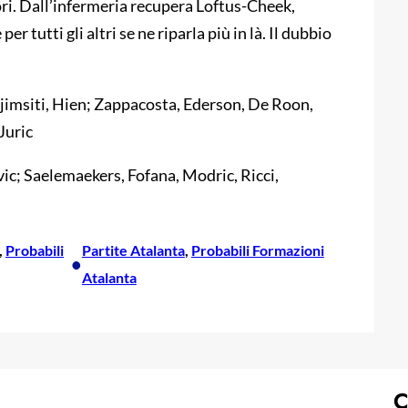
mori. Dall’infermeria recupera Loftus-Cheek,
r tutti gli altri se ne riparla più in là. Il dubbio
imsiti, Hien; Zappacosta, Ederson, De Roon,
. Juric
ic; Saelemaekers, Fofana, Modric, Ricci,
, 
Probabili
Partite Atalanta
, 
Probabili Formazioni
•
Atalanta
C