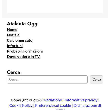
Atalanta Oggi
Home
Notizie
Calciomercato
Infortuni
Probabili Formazioni
Dove vedere in TV
Cerca
C
Cerca
e
r
c
a
Copyright © 2026 |
Redazione
|
Informativa privacy
|
Cookie Policy
|
Preferenze sui cookie
|
Dichiarazione di