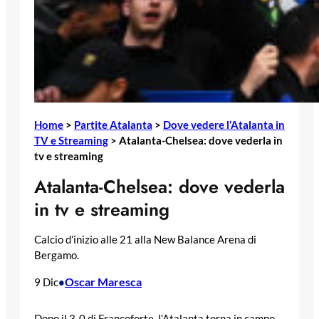
Home
>
Partite Atalanta
>
Dove vedere l’Atalanta in
TV e Streaming
>
Atalanta-Chelsea: dove vederla in
tv e streaming
Atalanta-Chelsea: dove vederla
in tv e streaming
Calcio d’inizio alle 21 alla New Balance Arena di
Bergamo.
Oscar Maresca
9 Dic
•
Dopo il 3-0 di Francoforte, l’Atalanta torna in campo