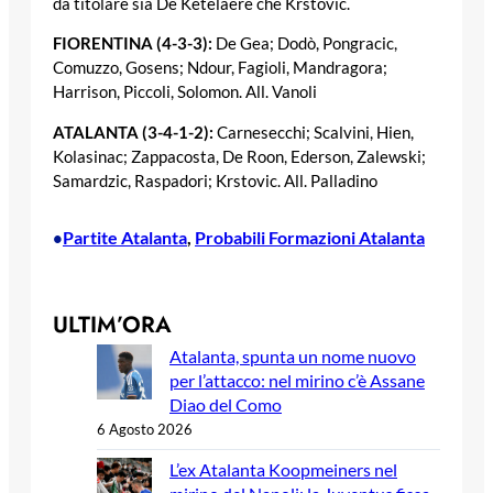
da titolare sia De Ketelaere che Krstovic.
FIORENTINA (4-3-3):
De Gea; Dodò, Pongracic,
Comuzzo, Gosens; Ndour, Fagioli, Mandragora;
Harrison, Piccoli, Solomon. All. Vanoli
ATALANTA (3-4-1-2):
Carnesecchi; Scalvini, Hien,
Kolasinac; Zappacosta, De Roon, Ederson, Zalewski;
Samardzic, Raspadori; Krstovic. All. Palladino
Partite Atalanta
, 
Probabili Formazioni Atalanta
•
ULTIM’ORA
Atalanta, spunta un nome nuovo
per l’attacco: nel mirino c’è Assane
Diao del Como
6 Agosto 2026
L’ex Atalanta Koopmeiners nel