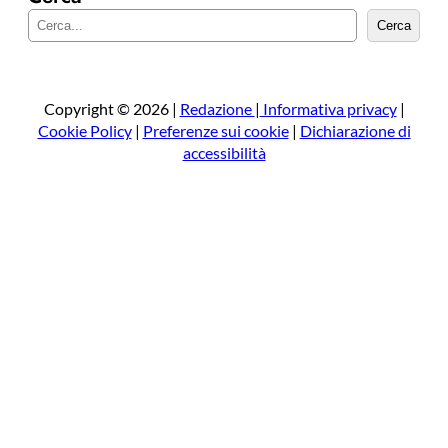
C
Cerca
e
r
c
a
Copyright © 2026 |
Redazione
|
Informativa privacy
|
Cookie Policy
|
Preferenze sui cookie
|
Dichiarazione di
accessibilità