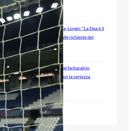
Manzoni e Camara
8 Agosto 2026
Lukaku-Atalanta, Longo: “La Dea è il
club più vicino alle richieste del
Napoli”
8 Agosto 2026
Atalanta, guida al fantacalcio
2026/27: Ederson la certezza,
Scamacca o Krstovic?
8 Agosto 2026