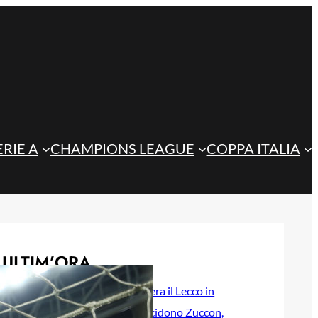
ERIE A
CHAMPIONS LEAGUE
COPPA ITALIA
ULTIM’ORA
L’Under 23 supera il Lecco in
amichevole: decidono Zuccon,