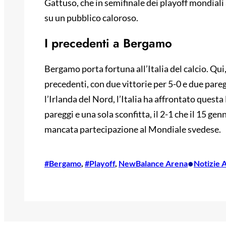
Gattuso, che in semifinale dei playoff mondiali 
su un pubblico caloroso.
I precedenti a Bergamo
Bergamo porta fortuna all’Italia del calcio. Qui,
precedenti, con due vittorie per 5-0 e due pare
l’Irlanda del Nord, l’Italia ha affrontato questa 
pareggi e una sola sconfitta, il 2-1 che il 15 ge
mancata partecipazione al Mondiale svedese.
•
#Bergamo
, 
#Playoff
, 
NewBalance Arena
Notizie 