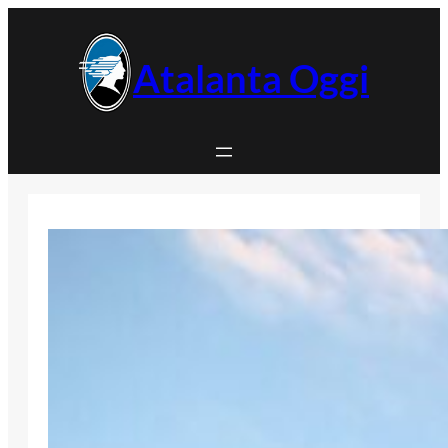
Vai
al
contenuto
Atalanta Oggi