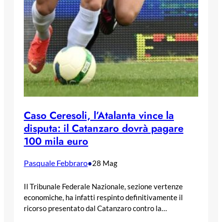
Caso Ceresoli, l’Atalanta vince la
disputa: il Catanzaro dovrà pagare
100 mila euro
Pasquale Febbraro
•
28 Mag
Il Tribunale Federale Nazionale, sezione vertenze
economiche, ha infatti respinto definitivamente il
ricorso presentato dal Catanzaro contro la…