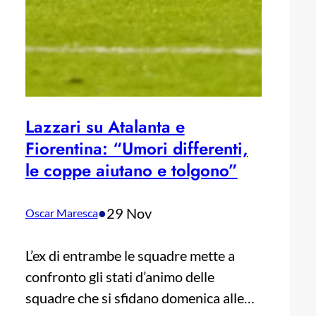
Lazzari su Atalanta e
Fiorentina: “Umori differenti,
le coppe aiutano e tolgono”
•
29 Nov
Oscar Maresca
L’ex di entrambe le squadre mette a
confronto gli stati d’animo delle
squadre che si sfidano domenica alle…