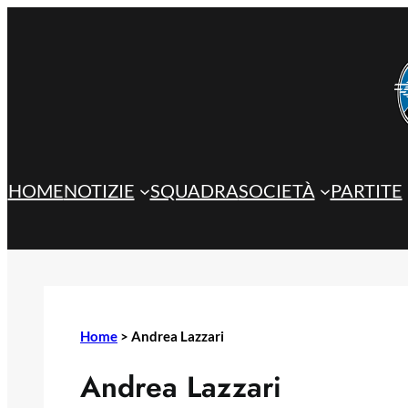
Vai
al
contenuto
HOME
NOTIZIE
SQUADRA
SOCIETÀ
PARTITE
Home
>
Andrea Lazzari
Andrea Lazzari