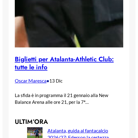
Biglietti per Atalanta-Athletic Club:
tutte le info
Oscar Maresca
•
13 Dic
La sfida è in programma il 21 gennaio alla New
Balance Arena alle ore 21, per la 7ª…
ULTIM’ORA
Atalanta, guida al fantacalcio
2026/27: Ederson la certezza,