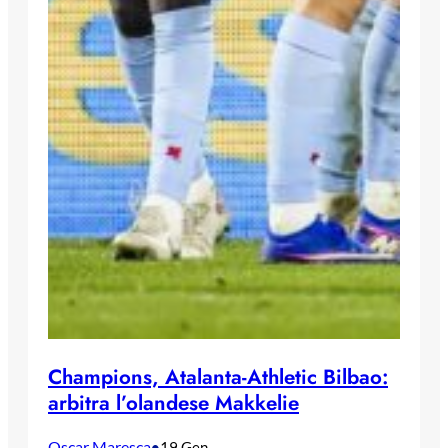
Champions, Atalanta-Athletic Bilbao:
arbitra l’olandese Makkelie
Oscar Maresca
•
19 Gen