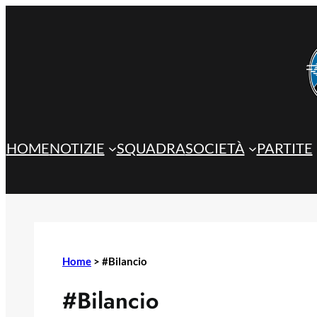
Vai
al
contenuto
HOME
NOTIZIE
SQUADRA
SOCIETÀ
PARTITE
Home
>
#Bilancio
#Bilancio