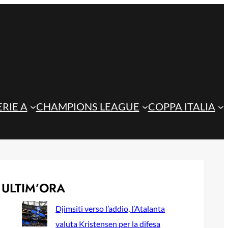
ERIE A
CHAMPIONS LEAGUE
COPPA ITALIA
ULTIM’ORA
Djimsiti verso l’addio, l’Atalanta
valuta Kristensen per la difesa