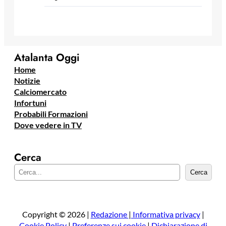
Atalanta Oggi
Home
Notizie
Calciomercato
Infortuni
Probabili Formazioni
Dove vedere in TV
Cerca
C
Cerca
e
r
c
a
Copyright © 2026 |
Redazione
|
Informativa privacy
|
Cookie Policy
|
Preferenze sui cookie
|
Dichiarazione di