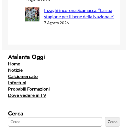
Inzaghi incorona Scamacca: “La sua
stagione per il bene della Nazionale”
7 Agosto 2026
Atalanta Oggi
Home
Notizie
Calciomercato
Infortuni
Probabili Formazioni
Dove vedere in TV
Cerca
C
Cerca
e