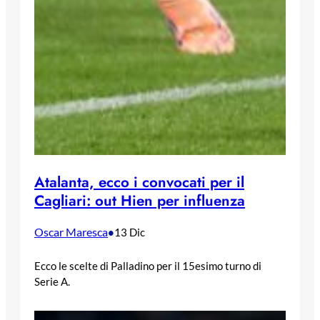
Atalanta, ecco i convocati per il
Cagliari: out Hien per influenza
Oscar Maresca
•
13 Dic
Ecco le scelte di Palladino per il 15esimo turno di
Serie A.