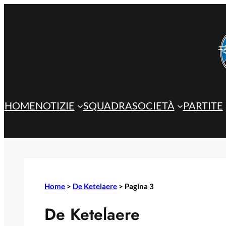
Vai
al
contenuto
HOME
NOTIZIE
SQUADRA
SOCIETÀ
PARTITE
Home
>
De Ketelaere
>
Pagina 3
De Ketelaere