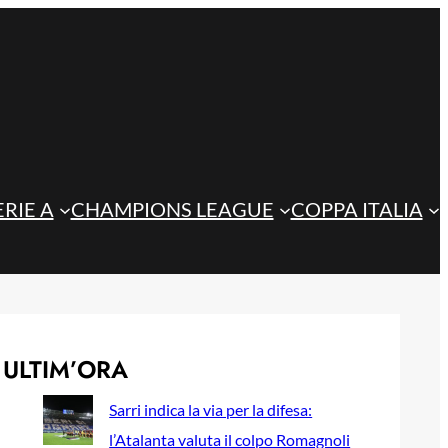
ERIE A
CHAMPIONS LEAGUE
COPPA ITALIA
ULTIM’ORA
Sarri indica la via per la difesa:
l’Atalanta valuta il colpo Romagnoli