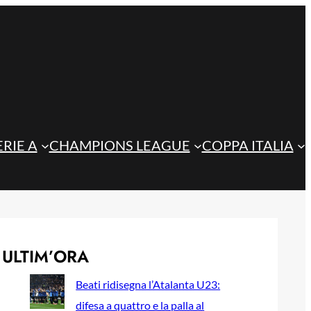
ERIE A
CHAMPIONS LEAGUE
COPPA ITALIA
ULTIM’ORA
Beati ridisegna l’Atalanta U23:
difesa a quattro e la palla al