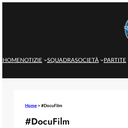
Vai
al
contenuto
HOME
NOTIZIE
SQUADRA
SOCIETÀ
PARTITE
Home
>
#DocuFilm
#DocuFilm