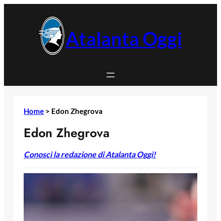
Vai
al
contenuto
Atalanta Oggi
Home
>
Edon Zhegrova
Edon Zhegrova
Conosci la redazione di Atalanta Oggi!