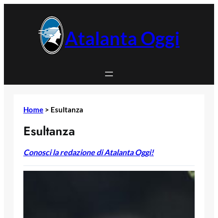
Vai
al
contenuto
Atalanta Oggi
Home
>
Esultanza
Esultanza
Conosci la redazione di Atalanta Oggi!