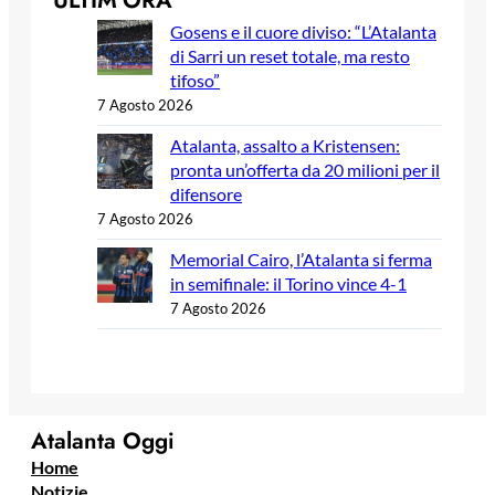
ULTIM’ORA
Gosens e il cuore diviso: “L’Atalanta
di Sarri un reset totale, ma resto
tifoso”
7 Agosto 2026
Atalanta, assalto a Kristensen:
pronta un’offerta da 20 milioni per il
difensore
7 Agosto 2026
Memorial Cairo, l’Atalanta si ferma
in semifinale: il Torino vince 4-1
7 Agosto 2026
Atalanta Oggi
Home
Notizie