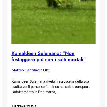
Kamaldeen Sulemana: “Non
festeggerò più con i salti mortali”
Matteo Gentili
•
17 Ott
Kamaldeen Sulemana rivela i retroscena della sua
esultanza, il percorso fulmineo nel calcio europeo e
l’adattamento in Danimarca,…