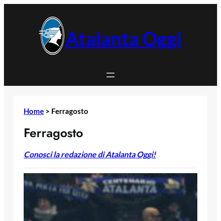
Vai
al
contenuto
Atalanta Oggi
Home
>
Ferragosto
Ferragosto
Conosci la redazione di Atalanta Oggi!