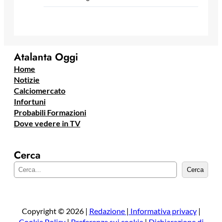
Atalanta Oggi
Home
Notizie
Calciomercato
Infortuni
Probabili Formazioni
Dove vedere in TV
Cerca
C
Cerca
e
r
c
a
Copyright © 2026 |
Redazione
|
Informativa privacy
|
Cookie Policy
|
Preferenze sui cookie
|
Dichiarazione di