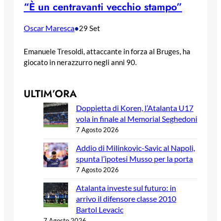
“È un centravanti vecchio stampo”
Oscar Maresca
•
29 Set
Emanuele Tresoldi, attaccante in forza al Bruges, ha
giocato in nerazzurro negli anni 90.
ULTIM’ORA
Doppietta di Koren, l’Atalanta U17
vola in finale al Memorial Seghedoni
7 Agosto 2026
Addio di Milinkovic-Savic al Napoli,
spunta l’ipotesi Musso per la porta
7 Agosto 2026
Atalanta investe sul futuro: in
arrivo il difensore classe 2010
Bartol Levacic
7 Agosto 2026