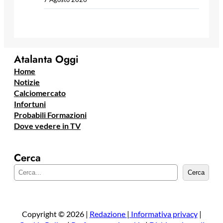
Atalanta Oggi
Home
Notizie
Calciomercato
Infortuni
Probabili Formazioni
Dove vedere in TV
Cerca
C
Cerca
e
r
c
a
Copyright © 2026 |
Redazione
|
Informativa privacy
|