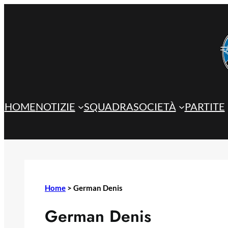
Vai
al
contenuto
HOME
NOTIZIE
SQUADRA
SOCIETÀ
PARTITE
Home
>
German Denis
German Denis