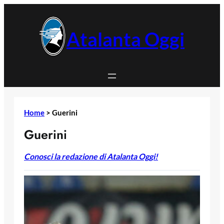
Vai
al
contenuto
Atalanta Oggi
Home
>
Guerini
Guerini
Conosci la redazione di Atalanta Oggi!