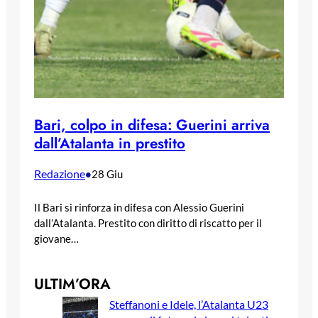
Bari, colpo in difesa: Guerini arriva
dall’Atalanta in prestito
Redazione
•
28 Giu
Il Bari si rinforza in difesa con Alessio Guerini
dall’Atalanta. Prestito con diritto di riscatto per il
giovane…
ULTIM’ORA
Steffanoni e Idele, l’Atalanta U23