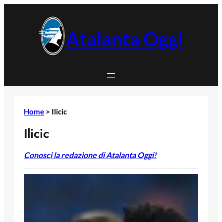
Vai
al
contenuto
Atalanta Oggi
Home
>
Ilicic
Ilicic
Conosci la redazione di Atalanta Oggi!