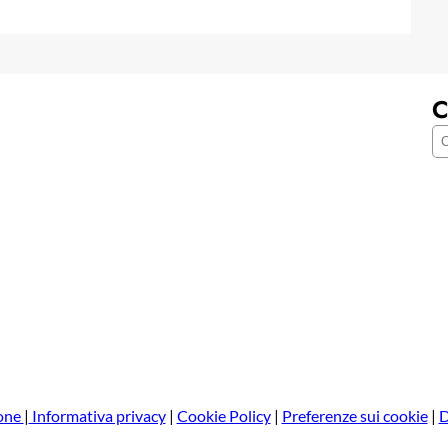
C
C
e
r
c
a
one
|
Informativa privacy
|
Cookie Policy
|
Preferenze sui cookie
|
D