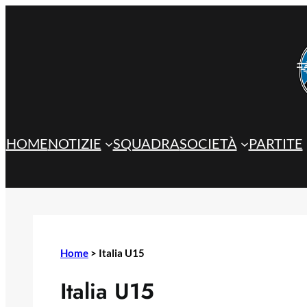
Vai
al
contenuto
HOME
NOTIZIE
SQUADRA
SOCIETÀ
PARTITE
Home
>
Italia U15
Italia U15