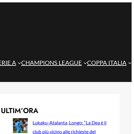
ERIE A
CHAMPIONS LEAGUE
COPPA ITALIA
ULTIM’ORA
Lukaku-Atalanta, Longo: “La Dea è il
club più vicino alle richieste del