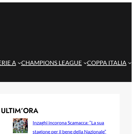
ERIE A
CHAMPIONS LEAGUE
COPPA ITALIA
ULTIM’ORA
Inzaghi incorona Scamacca: “La sua
stagione per il bene della Nazionale”