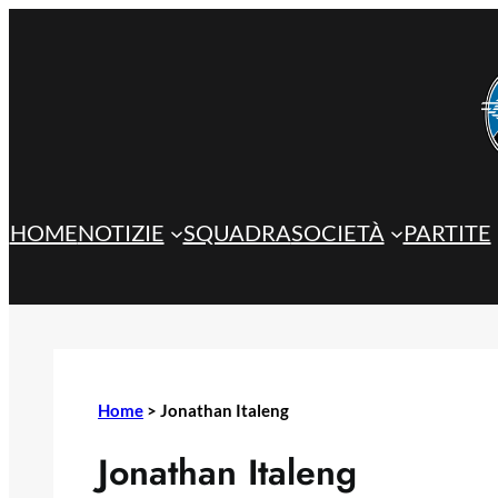
Vai
al
contenuto
HOME
NOTIZIE
SQUADRA
SOCIETÀ
PARTITE
Home
>
Jonathan Italeng
Jonathan Italeng