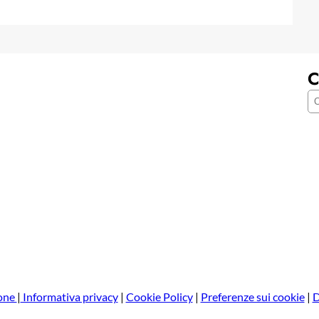
C
C
e
r
c
a
one
|
Informativa privacy
|
Cookie Policy
|
Preferenze sui cookie
|
D