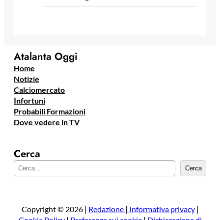
Atalanta Oggi
Home
Notizie
Calciomercato
Infortuni
Probabili Formazioni
Dove vedere in TV
Cerca
C
Cerca
e
r
c
a
Copyright © 2026 |
Redazione
|
Informativa privacy
|
Cookie Policy
|
Preferenze sui cookie
|
Dichiarazione di