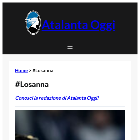
Vai
al
contenuto
Atalanta Oggi
Home
>
#Losanna
#Losanna
Conosci la redazione di Atalanta Oggi!