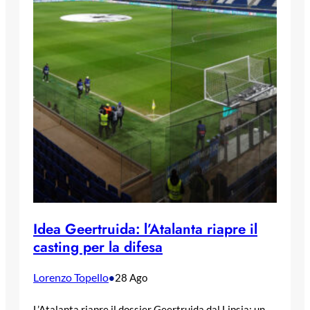
Idea Geertruida: l’Atalanta riapre il
casting per la difesa
Lorenzo Topello
•
28 Ago
L’Atalanta riapre il dossier Geertruida dal Lipsia: un