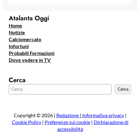
Atalanta Oggi
Home
Notizie
Calciomercato
Infortuni
Probabili Formazioni
Dove vedere in TV
Cerca
C
Cerca
e
r
c
a
Copyright © 2026 |
Redazione
|
Informativa privacy
|
Cookie Policy
|
Preferenze sui cookie
|
Dichiarazione di
accessibilità