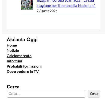
Inzaghi incorona Scamacca: “La sua
stagione per il bene della Nazionale”
7 Agosto 2026
Atalanta Oggi
Home
Notizie
Calciomercato
Infortuni
Probabili Formazioni
Dove vedere in TV
Cerca
C
Cerca
e
r