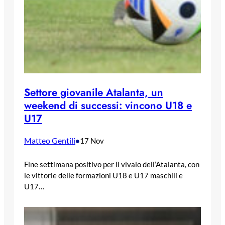
Settore giovanile Atalanta, un
weekend di successi: vincono U18 e
U17
Matteo Gentili
•
17 Nov
Fine settimana positivo per il vivaio dell’Atalanta, con
le vittorie delle formazioni U18 e U17 maschili e
U17…