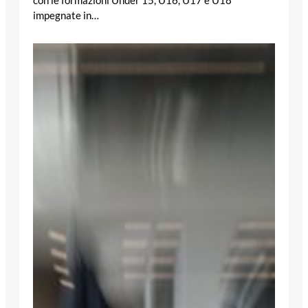
con le formazioni Under 15, U16, U17 e U18
impegnate in…