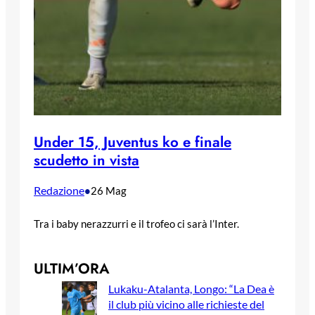
Under 15, Juventus ko e finale
scudetto in vista
Redazione
•
26 Mag
Tra i baby nerazzurri e il trofeo ci sarà l’Inter.
ULTIM’ORA
Lukaku-Atalanta, Longo: “La Dea è
il club più vicino alle richieste del