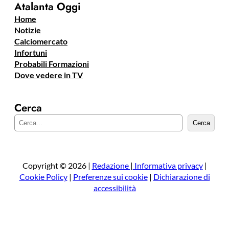
Atalanta Oggi
Home
Notizie
Calciomercato
Infortuni
Probabili Formazioni
Dove vedere in TV
Cerca
C
Cerca
e
r
c
a
Copyright © 2026 |
Redazione
|
Informativa privacy
|
Cookie Policy
|
Preferenze sui cookie
|
Dichiarazione di
accessibilità