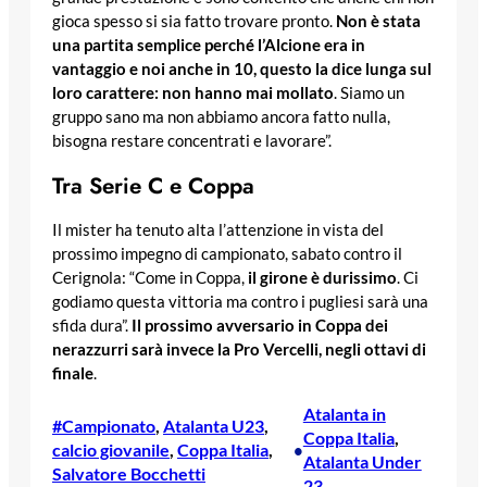
gioca spesso si sia fatto trovare pronto.
Non è stata
una partita semplice perché l’Alcione era in
vantaggio e noi anche in 10, questo la dice lunga sul
loro carattere: non hanno mai mollato
. Siamo un
gruppo sano ma non abbiamo ancora fatto nulla,
bisogna restare concentrati e lavorare”.
Tra Serie C e Coppa
Il mister ha tenuto alta l’attenzione in vista del
prossimo impegno di campionato, sabato contro il
Cerignola: “Come in Coppa,
il girone è durissimo
. Ci
godiamo questa vittoria ma contro i pugliesi sarà una
sfida dura”.
Il prossimo avversario in Coppa dei
nerazzurri sarà invece la Pro Vercelli, negli ottavi di
finale
.
Atalanta in
#Campionato
, 
Atalanta U23
, 
Coppa Italia
, 
calcio giovanile
, 
Coppa Italia
, 
•
Atalanta Under
Salvatore Bocchetti
23