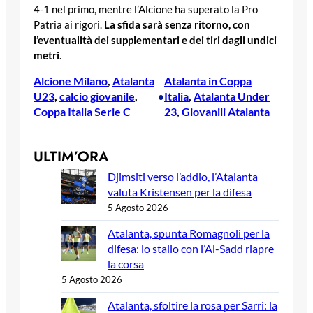
4-1 nel primo, mentre l’Alcione ha superato la Pro
Patria ai rigori.
La sfida sarà senza ritorno, con
l’eventualità dei supplementari e dei tiri dagli undici
metri
.
Alcione Milano
, 
Atalanta
Atalanta in Coppa
U23
, 
calcio giovanile
, 
Italia
, 
Atalanta Under
•
Coppa Italia Serie C
23
, 
Giovanili Atalanta
ULTIM’ORA
Djimsiti verso l’addio, l’Atalanta
valuta Kristensen per la difesa
5 Agosto 2026
Atalanta, spunta Romagnoli per la
difesa: lo stallo con l’Al-Sadd riapre
la corsa
5 Agosto 2026
Atalanta, sfoltire la rosa per Sarri: la