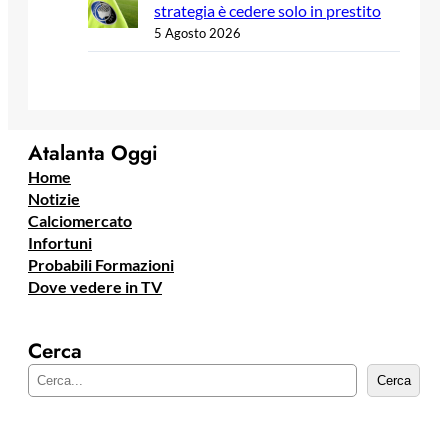
strategia è cedere solo in prestito
5 Agosto 2026
Atalanta Oggi
Home
Notizie
Calciomercato
Infortuni
Probabili Formazioni
Dove vedere in TV
Cerca
C
Cerca
e
r
c