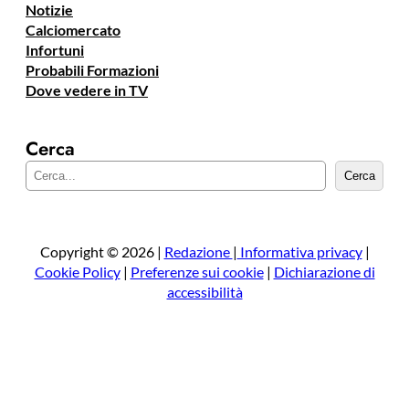
Notizie
Calciomercato
Infortuni
Probabili Formazioni
Dove vedere in TV
Cerca
C
Cerca
e
r
c
a
Copyright © 2026 |
Redazione
|
Informativa privacy
|
Cookie Policy
|
Preferenze sui cookie
|
Dichiarazione di
accessibilità