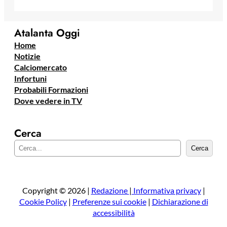
Atalanta Oggi
Home
Notizie
Calciomercato
Infortuni
Probabili Formazioni
Dove vedere in TV
Cerca
C
Cerca
e
r
c
a
Copyright © 2026 |
Redazione
|
Informativa privacy
|
Cookie Policy
|
Preferenze sui cookie
|
Dichiarazione di
accessibilità