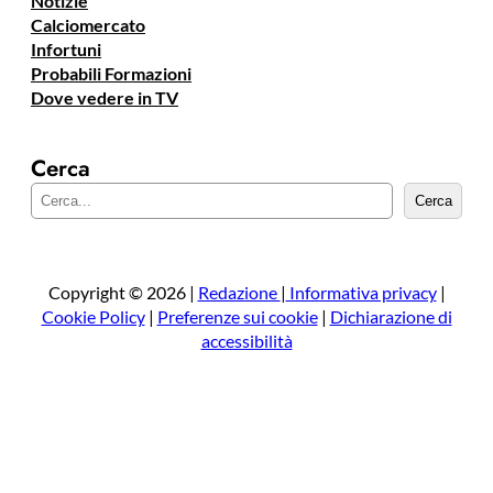
Notizie
Calciomercato
Infortuni
Probabili Formazioni
Dove vedere in TV
Cerca
C
Cerca
e
r
c
a
Copyright © 2026 |
Redazione
|
Informativa privacy
|
Cookie Policy
|
Preferenze sui cookie
|
Dichiarazione di
accessibilità